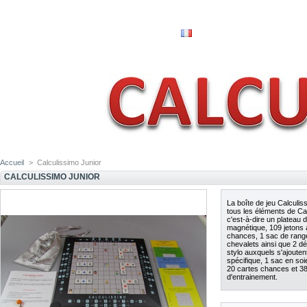
Accueil
>
Calculissimo Junior
CALCULISSIMO JUNIOR
La boîte de jeu Calculis
tous les éléments de Ca
c'est-à-dire
un plateau d
magnétique, 109 jetons 
chances, 1 sac de rang
chevalets ainsi que 2 dé
stylo
auxquels s'ajoutent
spécifique, 1 sac en soi
20 cartes chances et 38
d'entrainement.